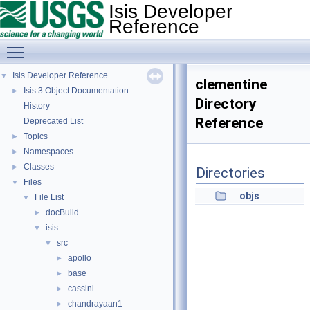
Isis Developer
Reference
Toggle main menu visibility
Isis Developer Reference
▼
clementine
Isis 3 Object Documentation
►
Directory
History
Reference
Deprecated List
Topics
►
Namespaces
►
Classes
►
Directories
Files
▼
objs
File List
▼
docBuild
►
isis
▼
src
▼
apollo
►
base
►
cassini
►
chandrayaan1
►