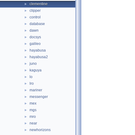
clementine
►
clipper
►
control
►
database
►
dawn
►
docsys
►
galileo
►
hayabusa
►
hayabusa2
►
juno
►
kaguya
►
lo
►
lro
►
mariner
►
messenger
►
mex
►
mgs
►
mro
►
near
►
newhorizons
►